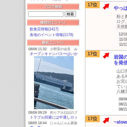
17位
やっ
粉と
ログ
天然
飲食店情報(1417)
12/1
各地のイベント情報(1178)
11/1
11/1
08/06 11:32
小野茶の会長 み
どりちゃんのブログ
17位
オープンキャンパス〜はいか
岩国
らっと！横丁で、おデート
を発
山口
ある
お宮
てい
八幡
09/0
08/2
08/2
08/06 09:29
釣りアホ日記のブ
ログ
トラブル回避には中通しロッ
17位
~slow
ドを
08/05 16:44
にゃんにゃん家族