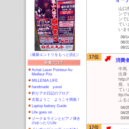
オー
キュー侍
山口
ンで
ンで
てい
いま
09/1
08/3
08/2
（最新エントリをもっと読む）
17位
消費
中馬
Achat Laser Pointeur Au
出身
Meilleur Prix
htt
MILLENIA LIFE
発、
handmade yururi
てい
釣りアホ日記のブログ
ttp:/
古賀ようこ ようこそ周南！
ふるさと
Laptop battery Guide
04/2
Life goes on
04/2
03/0
ジーク＆ラインとピアノ弾き
のゆったりLife
17位