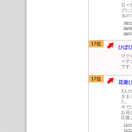
日々
グに
るの
08/1
08/0
08/0
17位
ひぽ
マク
ーデ
です
17位
花遊
3人
きま
た。
今で
お花
応援
12/2
11/2