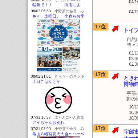
04/1
元気印
猛暑で！！ 所用によ
り 暫く発信をお休みしま
08/03 06:58
小野茶の会長 み
04/1
す?
どりちゃんのブログ
色々、土曜日。 小倉あお季
で、お誕生日会
17位
トイ
自然
時々
02/1
02/0
02/0
17位
08/02 21:01
きらちーのキラキ
とき
ラブログ
土日ごはんとか
博物
宇部
刻の
10/1
10/0
07/31 16:57
にゃんにゃん家族
10/0
アイちゃんお別れ
17位
07/31 08:00
小野茶の会長 み
宇部
どりちゃんのブログ
亀山八幡宮花火大会〜バーベ