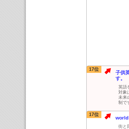
17位
子供
す。
英語
対象
未来
制で
17位
worl
街と