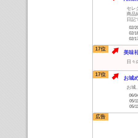
セレ
商品
日記
02/2
02/1
02/1
17位
美味
日々
17位
お城
お城
06/0
05/1
05/1
広告