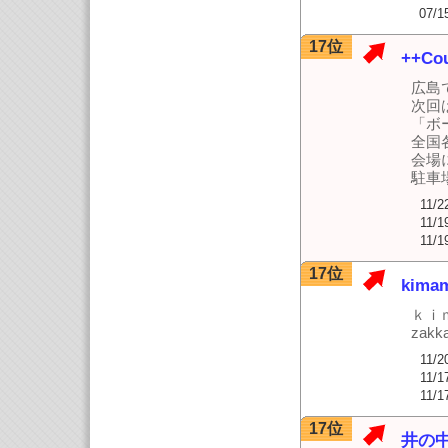
07/1
17位
++Cou
広島で
次回
「ボ
全国
会場
駐車
11/2
11/1
11/1
17位
kim
ｋｉ
zak
11/2
11/1
11/1
17位
井の