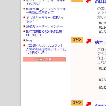
インナービューティーがキレ
のほほ
イの秘訣♪
のほ
teku.teku._アイシングクッキ
ー教室山口県防府市
カフ
癒し
でじ猫ギャラリー NORAっ
ちゃ！！
02/2
超強力レーザーポインター
02/2
BATTERIE ORDINATEUR
02/2
PORTABLE
17位
blog
徳本
【2018クリスマスコフレ】
人気の冬限定特集アイテムた
スロ
ちをPICK UP！
店の
住ま
えな
09/2
09/2
09/2
17位
Amehe