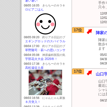
暑い暑い
手作
08/05 16:05
きらちーのキラキ
只今
ラブログ
ロピアごはん
12/0
12/0
12/0
17位
陣家
08/05 09:20
釣りアホ日記のブ
陣家
ログ
エギングロッドのスパイラル
散歩
仕様について
08/04 17:00
釣りアホ日記のブ
ます
ログ
草野隆司・萩への思いコンサ
ート開催
05/0
08/04 05:08
神原歯科医院の気
まぐれ日記！
宇部花火大会 2026年！
04/3
04/2
08/03 17:38
きらちーのキラキ
ラブログ
高松遠征土産
17位
山口
山口
最近
シャ
には
08/03 16:56
にゃんにゃん家族
04/1
８月突入！
08/03 13:39
うたちゃんの店