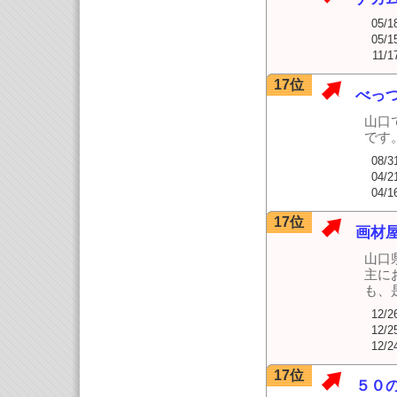
05/1
05/1
11/1
17位
べっ
山口
です
08/3
04/2
04/1
17位
画材
山口
主に
も、
12/2
12/2
12/2
17位
５０