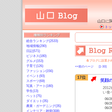
山口に
トッ
総合ランキング(2533)
地域情報(290)
日記(571)
ビジネス(180)
各ブログに設置さ
グルメ(153)
子育て(126)
<<前のページ
[1-30]
ファッション(156)
イベント(93)
17位
笑顔
スポーツ(69)
写真・アート(180)
20
学生(13)
い食
ペット(75)
06/2
ダイエット(35)
06/2
農業・ガーデニング(35)
06/2
インテリア・雑貨(308)