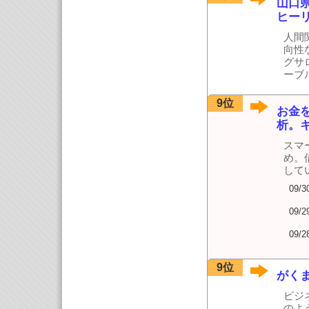
山口
ヒー
人間
向性
グサ
ーブ
9位
お金
析。
スマ
め。
して
09/3
09/2
09/2
9位
がく
ビジ
のよ