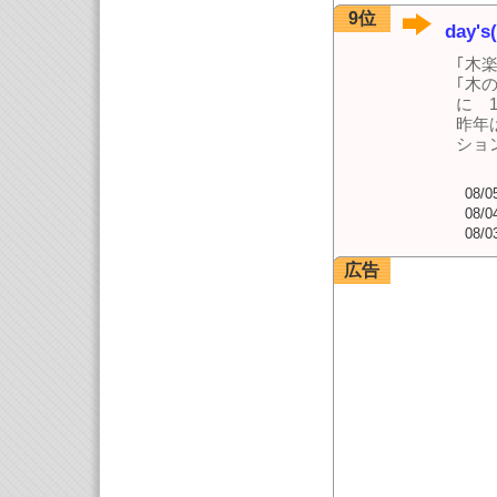
9位
day's
｢木
｢木
に 
昨年
ショ
08/0
08/0
08/0
広告