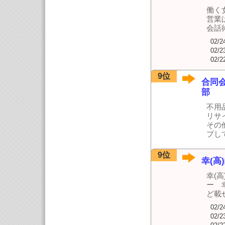
働く
営業
会話
02/2
02/2
02/2
9位
合同
部
不用
リサ
その
プし
9位
幸(
幸(
ー 
ど載
02/2
02/2