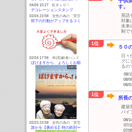
子供
04/26 10:27
虹ＢＬＯ！
す。
デコレーションスタンプ
英語
02/24 23:58
女性の為の「苦労
しないでリピートと紹介率があが
対象
部下の行動がアップするコミ
る会話術”」
ュニケーション方法
未来
制で
1位
５０
日々
02/24 17:58
幸(高)齢者ハンド
グに
＆フットセラピスト 美祢市
ぼけますから、よろしくお願
るの
いします
08/1
08/0
08/0
1位
所長
建築
バイ
08/1
02/23 23:58
女性の為の「苦労
07/1
しないでリピートと紹介率があが
誰かを【褒める】時の鉄則〜
07/0
る会話術”」
ビジネス編〜