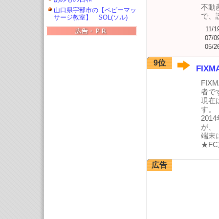
不動
山口県宇部市の【ベビーマッ
で、
サージ教室】 SOL(ソル)
11/1
07/0
05/2
9位
FIXM
FIX
者で
現在は
す。
20
が、
端末
★F
広告