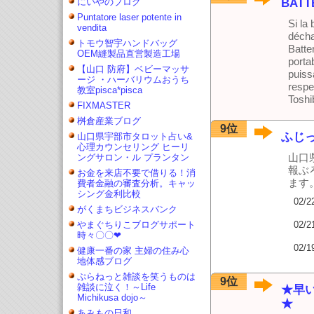
にいやのブログ
BATT
Puntatore laser potente in
Si la
vendita
décha
トモウ智宇ハンドバッグ
Batte
OEM縫製品直営製造工場
porta
【山口 防府】ベビーマッサ
puiss
ージ ・ハーバリウムおうち
respe
教室pisca*pisca
Toshiba
FIXMASTER
桝倉産業ブログ
9位
ふじ
山口県宇部市タロット占い&
心理カウンセリング ヒーリ
山口
ングサロン・ル プランタン
報ぶ
お金を来店不要で借りる！消
ます
費者金融の審査分析。キャッ
シング金利比較
02/2
がくまちビジネスバンク
やまぐちりこブログサポート
02/2
時々〇〇❤
02/1
健康一番の家 主婦の住み心
地体感ブログ
ぷらねっと雑談を笑うものは
9位
雑談に泣く！～Life
★早い
Michikusa dojo～
★
あみもの日和