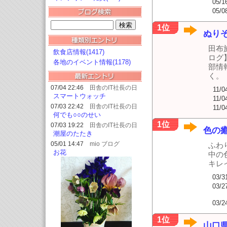
05/1
05/0
1位
ぬり
田布
飲食店情報(1417)
ログ
各地のイベント情報(1178)
部情
く。
07/04 22:46
田舎のIT社長の日
11/0
誌
スマートウォッチ
11/0
07/03 22:42
田舎のIT社長の日
11/0
誌
何でも○○のせい
1位
07/03 19:22
田舎のIT社長の日
色の
誌
潮屋のたたき
05/01 14:47
mio ブログ
ふわ
お花
中の
キレ
03/3
03/2
03/2
1位
山口