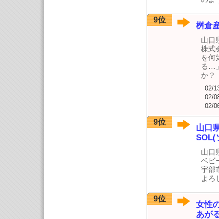
9位
桝倉
山口
株式
を何
る…
か？
02/1
02/0
02/0
9位
山口
SOL(
山口
ベビ
宇部
よろ
9位
女性
あが