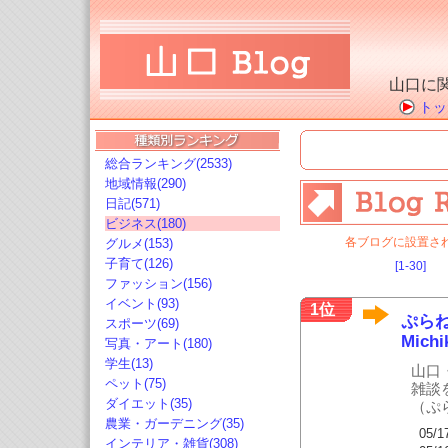
山口に
トッ
総合ランキング(2533)
地域情報(290)
日記(571)
ビジネス(180)
各ブログに設置さ
グルメ(153)
子育て(126)
[1-30]
ファッション(156)
イベント(93)
1位
ぷらね
スポーツ(69)
Michi
写真・アート(180)
学生(13)
山口
ペット(75)
雑談
ダイエット(35)
（ぷ
農業・ガーデニング(35)
05/1
インテリア・雑貨(308)