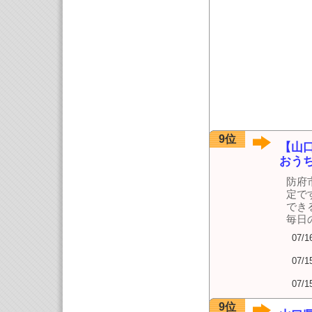
9位
【山
おうち教
防府
定で
でき
毎日
07/1
07/1
07/1
9位