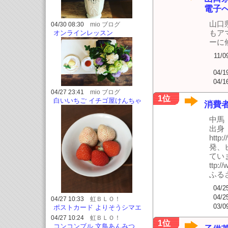
電子
山口
04/30 08:30
mio ブログ
もア
オンラインレッスン
ーに
11/0
04/1
04/1
04/27 23:41
mio ブログ
1位
白いいちご イチゴ屋けんちゃ
消費
ん
中馬
出身
htt
発、
てい
ttp:/
ふるさと
04/2
04/2
04/27 10:33
虹ＢＬＯ！
03/0
ポストカード よりそうシマエ
ナガ他
04/27 10:24
虹ＢＬＯ！
1位
コンコンブル 文鳥あんみつ