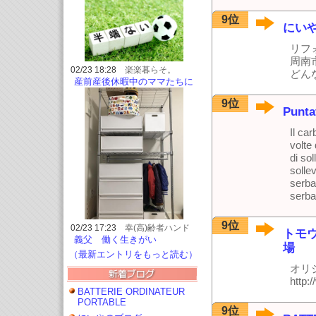
9位
にい
リフ
周南
02/23 18:28
楽楽暮らそ。
どん
産前産後休暇中のママたちに
おススメしてください❣
9位
Punta
Il ca
volte
di so
sollev
serba
serba
9位
02/23 17:23
幸(高)齢者ハンド
トモ
＆フットセラピスト 美祢市
義父 働く生きがい
場
（最新エントリをもっと読む）
オリ
http:
BATTERIE ORDINATEUR
PORTABLE
9位