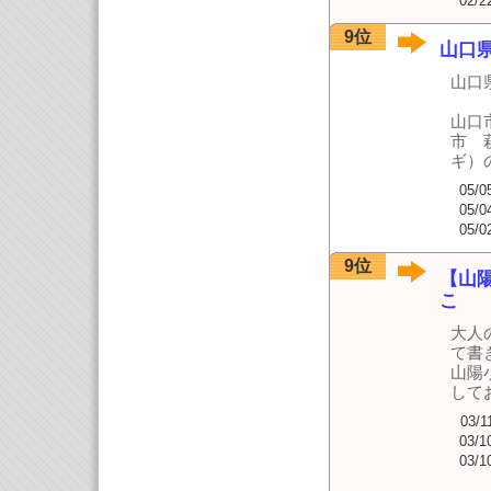
02/2
9位
山口
山口
山口
市 
ギ）
05/0
05/0
05/0
9位
【山
こ
大人
て書
山陽
して
03/1
03/1
03/1