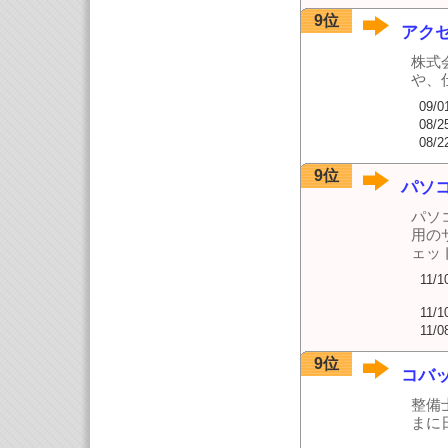
9位
アク
株式
や、
09/0
08/2
08/2
9位
パソ
パソ
用の
ェッ
11/1
11/1
11/0
9位
コバ
整備
まに