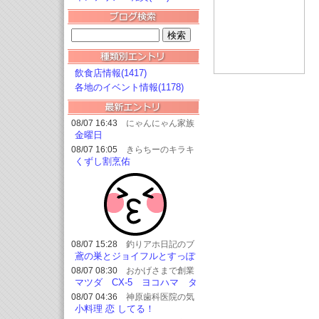
飲食店情報(1417)
各地のイベント情報(1178)
08/07 16:43
にゃんにゃん家族
金曜日
08/07 16:05
きらちーのキラキ
ラブログ
くずし割烹佑
08/07 15:28
釣りアホ日記のブ
ログ
鳶の巣とジョイフルとすっぽ
んと
08/07 08:30
おかげさまで創業
54周年 オ
マツダ CX-5 ヨコハマ タ
ートショップ フェニックス★
イヤ交換?
08/07 04:36
神原歯科医院の気
まぐれ日記！
小料理 恋 してる！