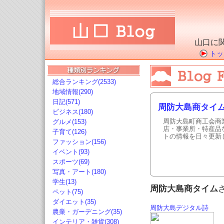
山口に
トッ
総合ランキング(2533)
地域情報(290)
日記(571)
周防大島商タイ
ビジネス(180)
周防大島町商工会商
グルメ(153)
店・事業所・特産品
子育て(126)
トの情報を日々更新
ファッション(156)
イベント(93)
スポーツ(69)
写真・アート(180)
学生(13)
周防大島商タイム
ペット(75)
ダイエット(35)
周防大島デジタル詩
農業・ガーデニング(35)
人西山喬
インテリア・雑貨(308)