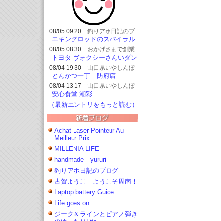
08/05 09:20
釣りアホ日記のブ
ログ
エギングロッドのスパイラル
仕様について
08/05 08:30
おかげさまで創業
54周年 オ
トヨタ ヴォクシーさんいダン
ートショップ フェニックス★
ロップ17インチ装着?
08/04 19:30
山口県いやしんぼ
情報 Vol.2
とんかつ一丁 防府店
08/04 13:17
山口県いやしんぼ
情報 Vol.2
安心食堂 潮彩
（最新エントリをもっと読む）
Achat Laser Pointeur Au
Meilleur Prix
MILLENIA LIFE
handmade yururi
釣りアホ日記のブログ
古賀ようこ ようこそ周南！
Laptop battery Guide
Life goes on
ジーク＆ラインとピアノ弾き