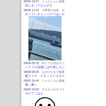
08/06 16:57
にゃんにゃん家族
信じるってなんやろ
08/06 11:32
小野茶の会長 み
どりちゃんのブログ
オープンキャンパス〜はいか
らっと！横丁で、おデート
08/06 09:29
釣りアホ日記のブ
ログ
トラブル回避には中通しロッ
ドを
08/06 08:30
おかげさまで創業
54周年 オ
夏タイヤ スタッドレスタイ
ートショップ フェニックス★
ヤご注文
08/05 16:44
にゃんにゃん家族
暑い暑い
08/05 16:05
きらちーのキラキ
ラブログ
ロピアごはん